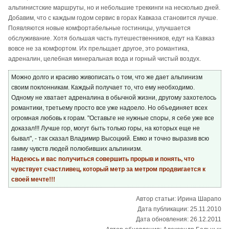
альпинистские маршруты, но и небольшие треккинги на несколько дней.
Добавим, что с каждым годом сервис в горах Кавказа становится лучше.
Появляются новые комфортабельные гостиницы, улучшается
обслуживание. Хотя большая часть путешественников, едут на Кавказ
вовсе не за комфортом. Их прельщает другое, это романтика,
адреналин, целебная минеральная вода и горный чистый воздух.
Можно долго и красиво живописать о том, что же дает альпинизм
своим поклонникам. Каждый получает то, что ему необходимо.
Одному не хватает адреналина в обычной жизни, другому захотелось
романтики, третьему просто все уже надоело. Но объединяет всех
огромная любовь к горам. "Оставьте не нужные споры, я себе уже все
доказал!!! Лучше гор, могут быть только горы, на которых еще не
бывал", - так сказал Владимир Высоцкий. Емко и точно выразив всю
гамму чувств людей полюбивших альпинизм.
Надеюсь и вас получиться совершить прорыв и понять, что
чувствует счастливец, который метр за метром продвигается к
своей мечте!!!
Автор статьи: Ирина Шарапо
Дата публикации: 25.11.2010
Дата обновления: 26.12.2011