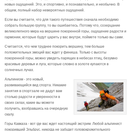
новых ощущений. Это, и спортивно, и познавательно, и необычно. В
общем, полный набор невероятных ощущений.
Если вы считаете, что для такого путешествия сначала необходимо
собрать большую группу, то вы ошибаетесь. Потому что, созерцание
великолепного мира на вершине покоренной горы, ощущение радости и
гармонии, которые будут царить у вас внутри, поймете только вы сами.
Считается, что чем труднее покорить вершину, тем больше
положительных эмоций вас ждет у финиша. Только с высоты
покоренной горы, можно увидеть парящих в небесах птиц, безумно
красивые деревья и луга, которые словно в золоте купаются в
солнечных лучах.
Альпинизм - это новый,
развивающийся вид спорта. Никакие
занятия в спортзале не дадут вам
столько радости и уверенности в
своих силах, какие вы можете
получить, взобравшись на очередную
скалу.
Горы Кавказа - вот где вас ждет настоящий экстрим. Любой альпинист
покоривший Эльбрус, никогда не забудет головокружительного