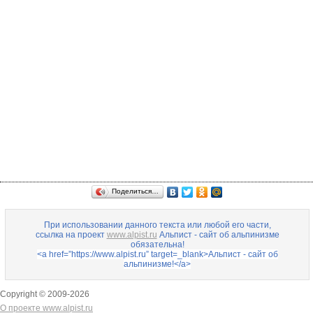
Поделиться…
При использовании данного текста или любой его части,
ссылка на проект
www.alpist.ru
Альпист - сайт об альпинизме
обязательна!
<a href=”https://www.alpist.ru” target=_blank>Альпист - сайт об
альпинизме!</a>
Copyright © 2009-
2026
О проекте www.alpist.ru