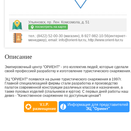
Ульяновск, пр. Лен. Комсомола, д. 51
посмотреть на карте
тел.: (8422) 52-00-30 (магазин), 8-927-982-10-56(интернет-
менеджер), email: info@orient-tur.ru, http://www.orient-tur.ru
Описание
Экипировочный центр "ОРИЕНТ" - это коллектив людей, которые сделали
своей профессией разработку и изготовление туристического снаряжения.
ЭЦ "ОРИЕНТ" появился на рынке туристического снаряжения в 1997г.
Главной специализацией фирмы стали разработка и производство
палаток современной конструкции различных классов и назначения, а
также пуховых изделий (спальников и курток). С первых дней работы наш
девиз - "Качественное снаряжение по доступным ценам"!
V.I.P.
Информация для представителей
размещение
ЭЦ "Ориент"