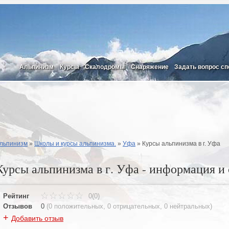
Альпинизм
Курсы
Скалодромы
Снаряжение
Задать вопрос сп
льпинизм
»
Школы и курсы альпинизма.
»
Уфа
»
Курсы альпинизма в г. Уфа
Курсы альпинизма в г. Уфа - информация и
Рейтинг
0(0)
Отзывов
0
(
0 положительных
,
0 отрицательных
,
0 нейтральных
)
+
Добавить отзыв