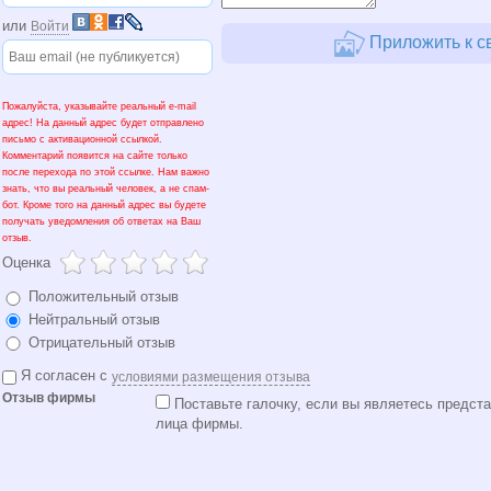
или
Войти
Приложить к с
Пожалуйста, указывайте реальный e-mail
адрес! На данный адрес будет отправлено
письмо с активационной ссылкой.
Комментарий появится на сайте только
после перехода по этой ссылке. Нам важно
знать, что вы реальный человек, а не спам-
бот. Кроме того на данный адрес вы будете
получать уведомления об ответах на Ваш
отзыв.
Оценка
Положительный отзыв
Нейтральный отзыв
Отрицательный отзыв
Я согласен с
условиями размещения отзыва
Отзыв фирмы
Поставьте галочку, если вы являетесь предста
лица фирмы.