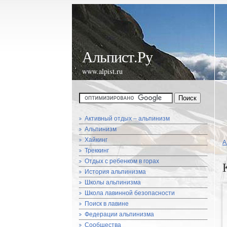
Альпист.Ру
www.alpist.ru
Активный отдых – альпинизм
Альпинизм
Хайкинг
А
Треккинг
Отдых с ребенком в горах
История альпинизма
Школы альпинизма
Школа лавинной безопасности
Поиск в лавине
Федерации альпинизма
Сообщества