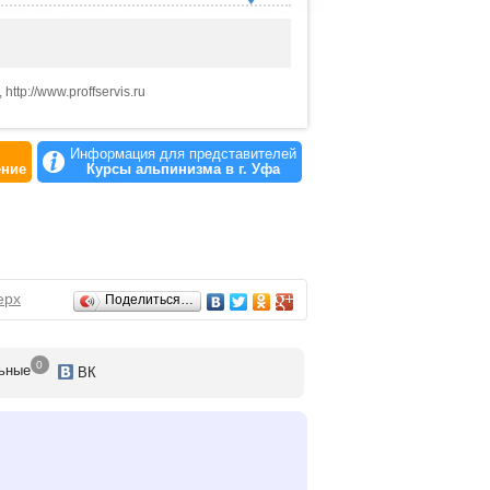
http://www.proffservis.ru
Информация для представителей
ение
Курсы альпинизма в г. Уфа
ерх
Поделиться…
0
ьные
ВК