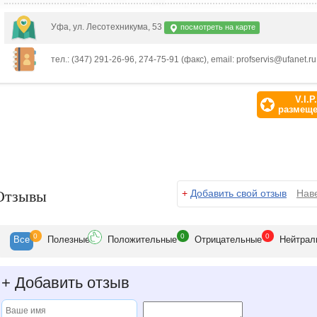
Уфа, ул. Лесотехникума, 53
посмотреть на карте
тел.: (347) 291-26-96, 274-75-91 (факс), email: profservis@ufanet.ru, 
V.I.P.
размещ
Отзывы
+
Добавить свой отзыв
Нав
0
0
0
Все
Полезн
ые
Положит
ельные
Отрицат
ельные
Нейтр
ал
+
Добавить отзыв