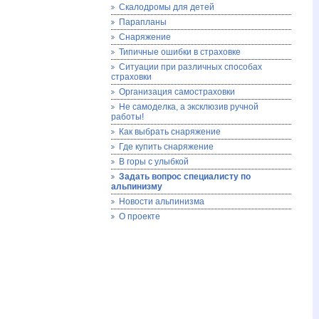
Скалодромы для детей
Парапланы
Снаряжение
Типичные ошибки в страховке
Ситуации при различных способах
страховки
Организация самостраховки
Не самоделка, а эксклюзив ручной
работы!
Как выбрать снаряжение
Где купить снаряжение
В горы с улыбкой
Задать вопрос специалисту по
альпинизму
Новости альпинизма
О проекте