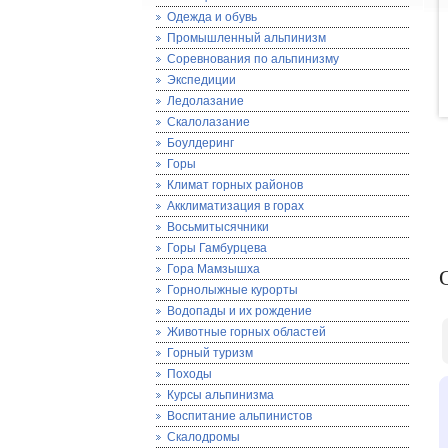
Одежда и обувь
Промышленный альпинизм
Соревнования по альпинизму
Экспедиции
Ледолазание
Скалолазание
Боулдеринг
Горы
Климат горных районов
Акклиматизация в горах
Восьмитысячники
Горы Гамбурцева
Гора Мамзышха
Горнолыжные курорты
Водопады и их рождение
Животные горных областей
Горный туризм
Походы
Курсы альпинизма
Воспитание альпинистов
Скалодромы