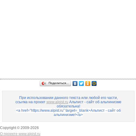
Поделиться…
При использовании данного текста или любой его части,
ссылка на проект
www.alpist.ru
Альпист - сайт об альпинизме
обязательна!
<a href=”https://www.alpist.ru” target=_blank>Альпист - сайт об
альпинизме!</a>
Copyright © 2009-
2026
О проекте www.alpist.ru