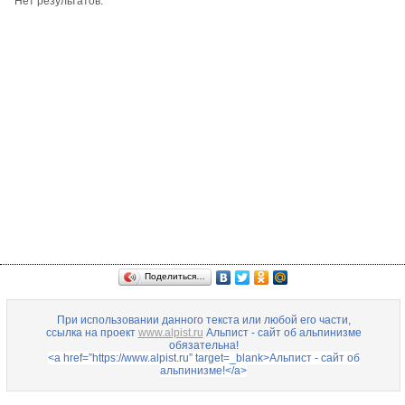
Нет результатов.
Поделиться…
При использовании данного текста или любой его части,
ссылка на проект
www.alpist.ru
Альпист - сайт об альпинизме
обязательна!
<a href=”https://www.alpist.ru” target=_blank>Альпист - сайт об
альпинизме!</a>